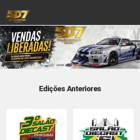
❮
❯
Edições Anteriores