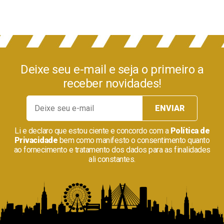
Deixe seu e-mail e seja o primeiro a
receber novidades!
Li e declaro que estou ciente e concordo com a
Política de
Privacidade
bem como manifesto o consentimento quanto
ao fornecimento e tratamento dos dados para as finalidades
ali constantes.